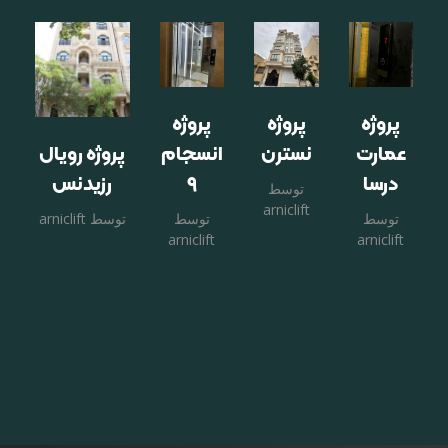
پروژه
پروژه
پروژه
پرو
عمارت
نسترن
انسجام
پروژه رویال
کتابخ
درسا
۹
رزیدنس
علو
توسط
arniclift
حدی
توسط
توسط
توسط
arniclift
arniclift
arniclift
توس
iclift