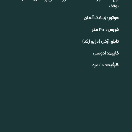
توقف
موتور
: زیلابگ آلمان
کورس
: ۳۰ متر
تابلو
: آرکل (درایو آرکد)
کابین
: ادونس
ظرفیت
: ۱۰ نفره