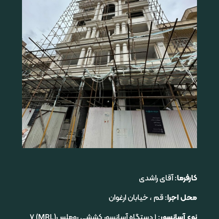
کارفرما
: آقای راشدی
محل اجرا
: قم ، خیابان ارغوان
نوع آسانسور
: ۱ دستگاه آسانسور کششی روملس(MRL) ۷