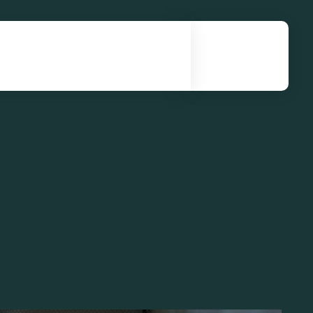
نصب و راه اندازی انواع آسانسور| آرنیک آسانسور