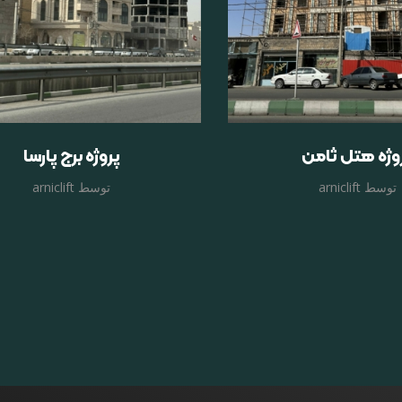
وژه هتل ثامن
پروژه برج پارسا
توسط
arniclift
توسط
arniclift