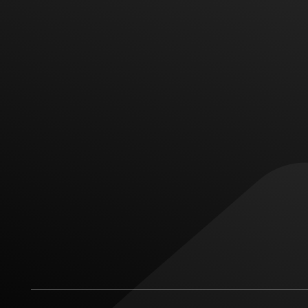
س بگیرید