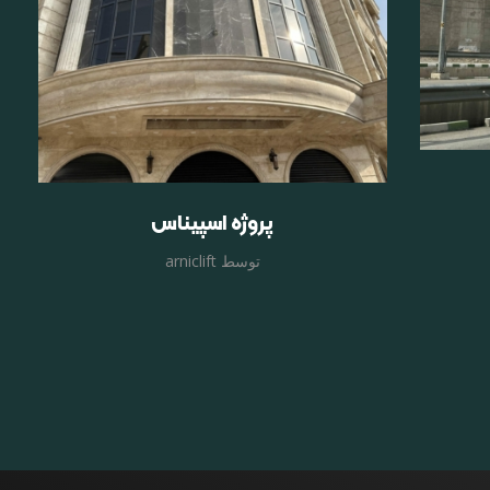
پروژه اسپیناس
توسط
arniclift