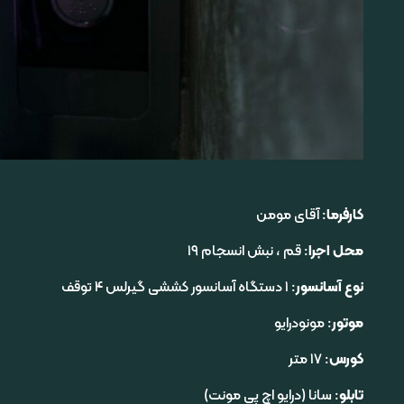
کارفرما
: آقای مومن
محل اجرا
: قم ، نبش انسجام ۱۹
نوع آسانسور
: ۱ دستگاه آسانسور کششی گیرلس ۴ توقف
موتور
: مونودرایو
کورس
: ۱۷ متر
تابلو
: سانا (درایو اچ پی مونت)