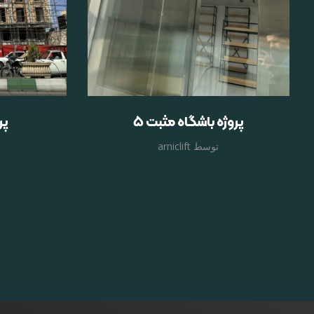
پروژه باشگاه مثبت ۵
پر
توسط
arniclift