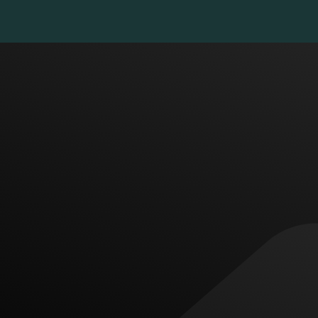
س بگیرید