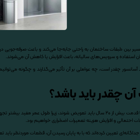
ر بین طبقات ساختمان به راحتی جابه‌جا می‌کند و باعث صرفه­‌جویی در زما
ان استفاده و سرویس­‌های سالیانه، باعث افزایش یا کاهش آن می‌­شوند.
انسور چقدر است، چه عواملی بر آن تأثیر می­‌گذارند و چگونه می‌­توانیم
ن چقدر باید باشد؟
لات احتمالی و افزایش هزینه تعمیرات اضطراری خواهیم بود.
اگانه­‌‌‌ای تعیین کرده‌­اند که با به پایان رسیدن آن، قطعات موردنظر باید