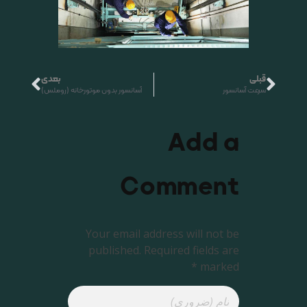
قبلی
بعدی
سرعت آسانسور
آسانسور بدون موتورخانه (روملس)
Add a
Comment
Your email address will not be
published. Required fields are
marked *